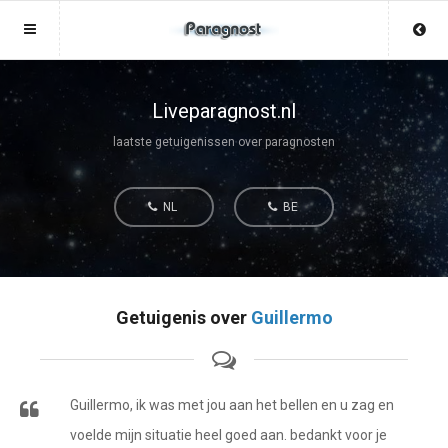
Sluit menu
Sluit menu
MENU LIVEPARAGNOST.NL
UW PARAGNOSTACCOUNT
Liveparagnost.nl
laatste getuigenissen over paragnosten
Home
Login
Account
Aanmaken
NL
BE
Paragnosten
Wachtwoord
Login
Aanmaken
Vind paragnost
Getuigenis over
Guillermo
Wachtwoord
COPYRIGHT 08 - 2026 MOBIEL V 2.0
Fotoreading
LIVEPARAGNOST.NL
Horoscoop
Guillermo, ik was met jou aan het bellen en u zag en
12
voelde mijn situatie heel goed aan. bedankt voor je