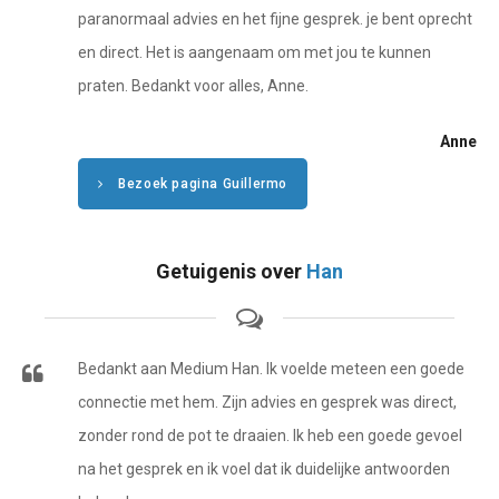
Tarotkaart
Waterman
paranormaal advies en het fijne gesprek. je bent oprecht
Vissen
en direct. Het is aangenaam om met jou te kunnen
Getuigenissen
praten. Bedankt voor alles, Anne.
Ram
Belverzoek
Stier
Anne
Vragen?
Tweelingen
Bezoek pagina Guillermo
Info
Kreeft
Getuigenis over
Han
Leeuw
Privacybeleid
Maagd
Desktop website
Weegschaal
Bedankt aan Medium Han. Ik voelde meteen een goede
Sluit menu
connectie met hem. Zijn advies en gesprek was direct,
Schorpioen
zonder rond de pot te draaien. Ik heb een goede gevoel
Boogschutter
na het gesprek en ik voel dat ik duidelijke antwoorden
CONTACT
Steenbok