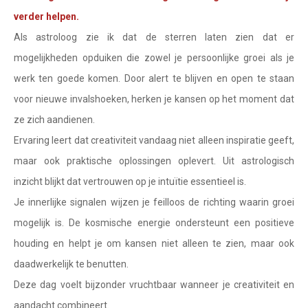
Waterman
verder helpen.
Vissen
Als astroloog zie ik dat de sterren laten zien dat er
mogelijkheden opduiken die zowel je persoonlijke groei als je
Ram
werk ten goede komen. Door alert te blijven en open te staan
Stier
voor nieuwe invalshoeken, herken je kansen op het moment dat
Tweelingen
ze zich aandienen.
Ervaring leert dat creativiteit vandaag niet alleen inspiratie geeft,
Kreeft
maar ook praktische oplossingen oplevert. Uit astrologisch
Leeuw
inzicht blijkt dat vertrouwen op je intuïtie essentieel is.
Maagd
Je innerlijke signalen wijzen je feilloos de richting waarin groei
mogelijk is. De kosmische energie ondersteunt een positieve
Weegschaal
houding en helpt je om kansen niet alleen te zien, maar ook
Schorpioen
daadwerkelijk te benutten.
Boogschutter
Deze dag voelt bijzonder vruchtbaar wanneer je creativiteit en
aandacht combineert.
Steenbok