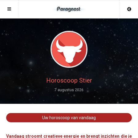
Sluit menu
Sluit menu
MENU LIVEPARAGNOST.NL
UW PARAGNOSTACCOUNT
Home
Login
Account
Aanmaken
Paragnosten
Wachtwoord
Login
Horoscoop Stier
Aanmaken
7 augustus 2026
Vind paragnost
Wachtwoord
COPYRIGHT 08 - 2026 MOBIEL V 2.0
Fotoreading
LIVEPARAGNOST.NL
Uw horoscoop van vandaag
Horoscoop
12
Vandaag stroomt creatieve energie en brengt inzichten die je